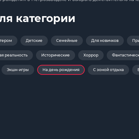
ля категории
ктером
Детские
Семейные
Для новичков
Пр
ая реальность
Исторические
Хоррор
Фантастичес
Экшн-игры
На день рождения
С зоной отдыха