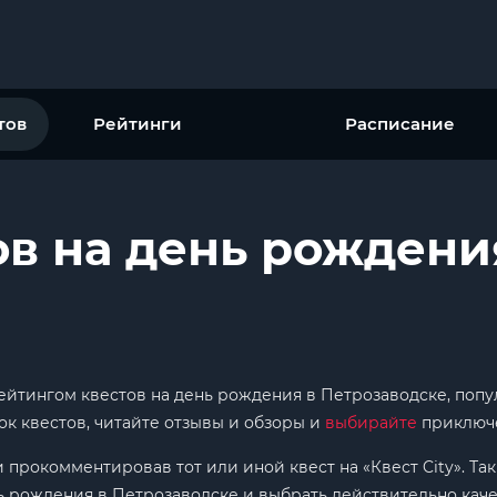
тов
Рейтинги
Расписание
ов на день рождени
е
 рейтингом квестов на день рождения в Петрозаводске, по
ок квестов, читайте отзывы и обзоры и
выбирайте
приключе
и прокомментировав тот или иной квест на «Квест City». Т
ь рождения в Петрозаводске и выбрать действительно кач