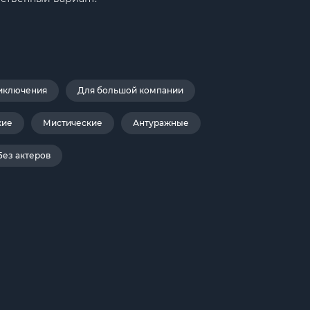
иключения
Для большой компании
кие
Мистические
Антуражные
Без актеров