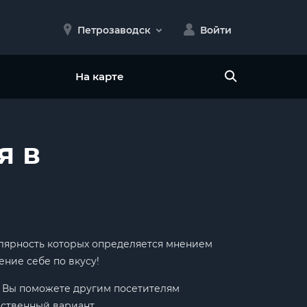
Петрозаводск
Войти
На карте
я в
пулярность которых определяется мнением
ние себе по вкусу!
ак Вы поможете другим посетителям
ественный вариант.