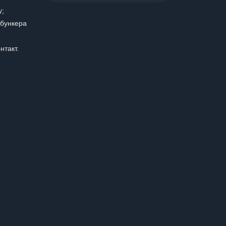
у;
 бункера
нтакт.