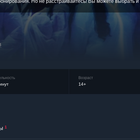
бронирования. Но не расстраивайтесь! Вы можете выбрать 
3
ельность
Возраст
инут
14+
ы
1