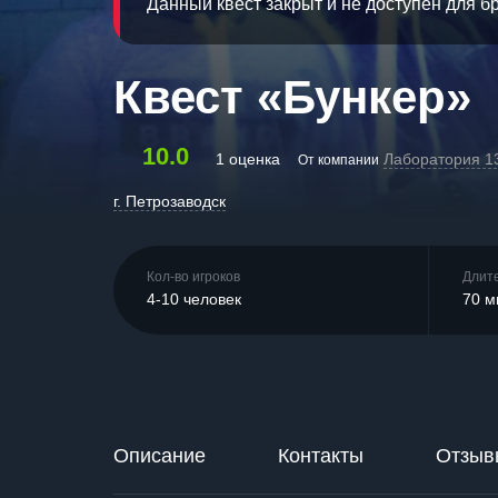
Данный квест закрыт и не доступен для 
Квест «Бункер»
10.0
1 оценка
Лаборатория 1
От компании
г. Петрозаводск
Кол-во игроков
Длит
4-10 человек
70 м
Описание
Контакты
Отзыв