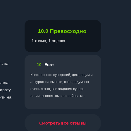
10.0
Превосходно
1 отзыв, 1 оценка
ть на
10
Енот
Квест просто суперский, декорации и
антураж на высоте, всё продумано
манда
очень четко, все задания супер-
парату
логичны понятны и линейны, м...
йти на
Смотреть все отзывы