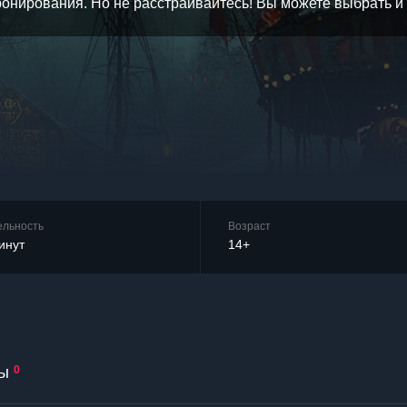
бронирования. Но не расстраивайтесь! Вы можете выбрать 
ельность
Возраст
инут
14+
ы
0