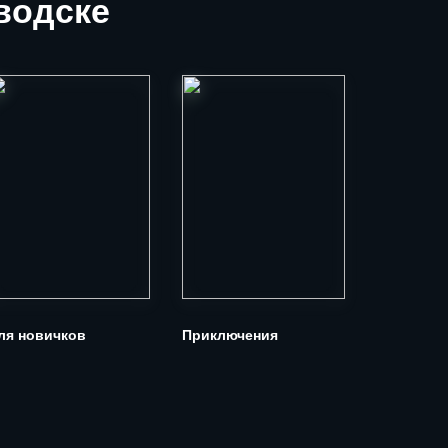
водске
ля новичков
Приключения
Для боль
компании