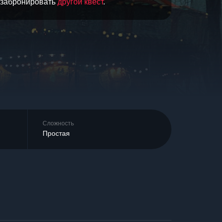
и забронировать
другой квест
.
Сложность
Простая