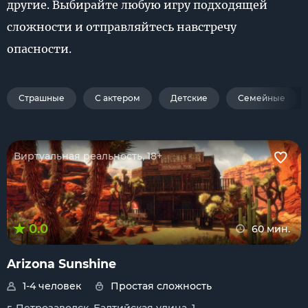
другие. Выбирайте любую игру подходящей
сложности и отправляйтесь навстречу
опасности.
Страшные
С актером
Детские
Семейные
Виртуальная реальность, 18+
0.0
60 мин.
Arizona Sunshine
1-4 человек
Простая сложность