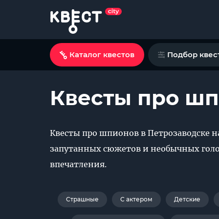
Каталог квестов
Подбор квес
Квесты про шп
Квесты про шпионов в Петрозаводске н
запутанных сюжетов и необычных голо
впечатления.
Страшные
С актером
Детские