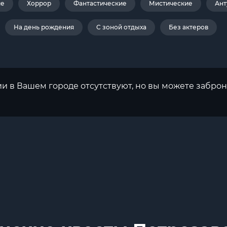
ие
Хоррор
Фантастические
Мистические
Ант
На день рождения
С зоной отдыха
Без актеров
ии в Вашем городе отсутствуют, но вы можете заброн