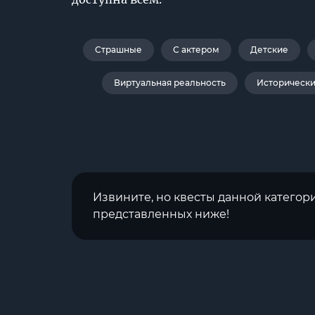
Страшные
С актером
Детские
Виртуальная реальность
Историческ
Извините, но квесты данной категор
представленных ниже!