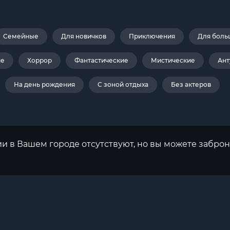
Семейные
Для новичков
Приключения
Для боль
ие
Хоррор
Фантастические
Мистические
Ант
На день рождения
С зоной отдыха
Без актеров
ии в Вашем городе отсутствуют, но вы можете заброн