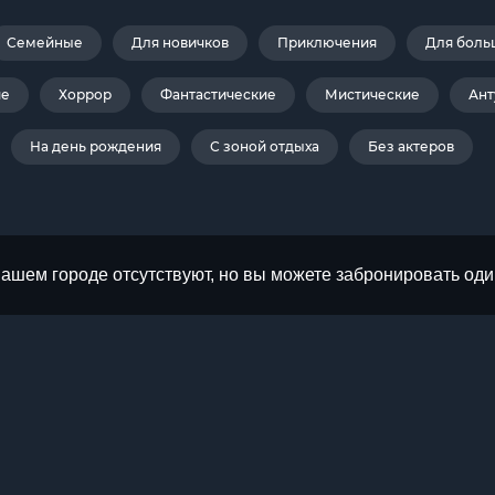
Семейные
Для новичков
Приключения
Для боль
ие
Хоррор
Фантастические
Мистические
Ант
На день рождения
С зоной отдыха
Без актеров
Вашем городе отсутствуют, но вы можете забронировать оди